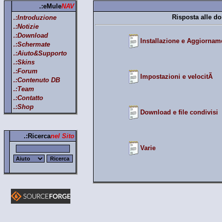
.:eMule
NAV
Risposta alle d
.:Introduzione
.:Notizie
.:Download
Installazione e Aggiornam
.:Schermate
.:Aiuto&Supporto
.:Skins
.:Forum
Impostazioni e velocitÃ
.:Contenuto DB
.:Team
.:Contatto
.:Shop
Download e file condivisi
.:Ricerca
nel Sito
Varie