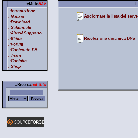
.:eMule
NAV
I
.:Introduzione
Aggiornare la lista dei serve
.:Notizie
.:Download
.:Schermate
.:Aiuto&Supporto
Risoluzione dinamica DNS
.:Skins
.:Forum
.:Contenuto DB
.:Team
.:Contatto
.:Shop
.:Ricerca
nel Sito