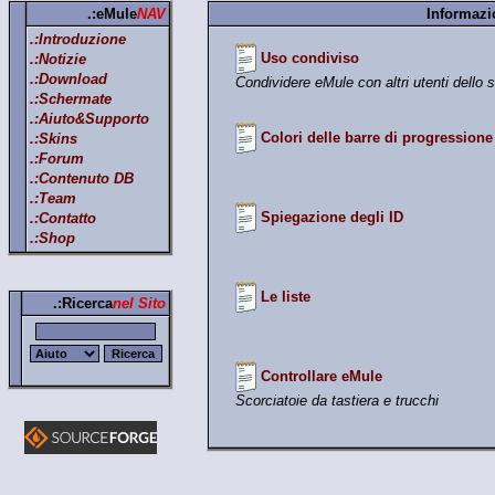
.:eMule
NAV
Informazi
.:Introduzione
Uso condiviso
.:Notizie
.:Download
Condividere eMule con altri utenti dello 
.:Schermate
.:Aiuto&Supporto
Colori delle barre di progressione
.:Skins
.:Forum
.:Contenuto DB
.:Team
Spiegazione degli ID
.:Contatto
.:Shop
Le liste
.:Ricerca
nel Sito
Controllare eMule
Scorciatoie da tastiera e trucchi