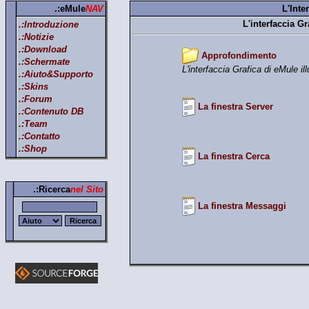
.:eMule
NAV
L'Inte
L'interfaccia G
.:Introduzione
.:Notizie
.:Download
Approfondimento
.:Schermate
L'interfaccia Grafica di eMule ill
.:Aiuto&Supporto
.:Skins
.:Forum
La finestra Server
.:Contenuto DB
.:Team
.:Contatto
.:Shop
La finestra Cerca
.:Ricerca
nel Sito
La finestra Messaggi