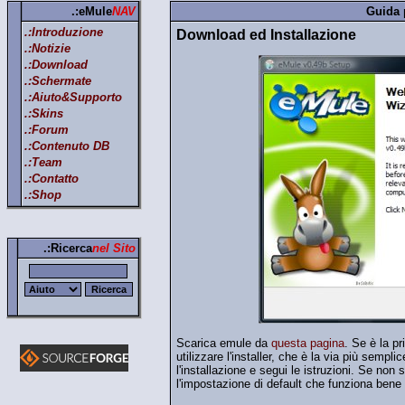
.:eMule
NAV
Guida p
.:Introduzione
Download ed Installazione
.:Notizie
.:Download
.:Schermate
.:Aiuto&Supporto
.:Skins
.:Forum
.:Contenuto DB
.:Team
.:Contatto
.:Shop
.:Ricerca
nel Sito
Scarica emule da
questa pagina
. Se è la p
utilizzare l'installer, che è la via più semp
l'installazione e segui le istruzioni. Se non 
l'impostazione di default che funziona bene in