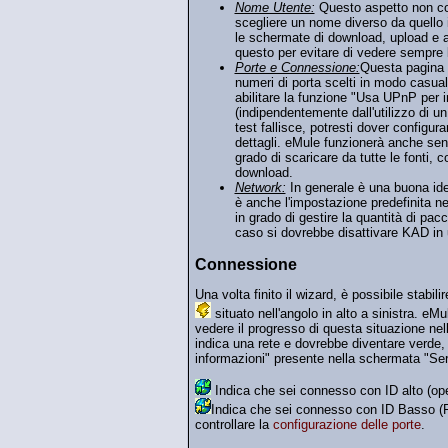
Nome Utente:
Questo aspetto non con
scegliere un nome diverso da quello 
le schermate di download, upload e a
questo per evitare di vedere sempre
Porte e Connessione:
Questa pagina è
numeri di porta scelti in modo casuale
abilitare la funzione "Usa UPnP per
(indipendentemente dall'utilizzo di un
test fallisce, potresti dover configur
dettagli. eMule funzionerà anche sen
grado di scaricare da tutte le fonti, 
download.
Network:
In generale è una buona ide
è anche l'impostazione predefinita ne
in grado di gestire la quantità di pac
caso si dovrebbe disattivare KAD i
Connessione
Una volta finito il wizard, è possibile stabi
situato nell'angolo in alto a sinistra. eMu
vedere il progresso di questa situazione nella
indica una rete e dovrebbe diventare verde, 
informazioni" presente nella schermata "Ser
Indica che sei connesso con ID alto (open
Indica che sei connesso con ID Basso (Fi
controllare la
configurazione delle porte
.