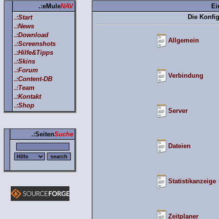
.:eMule
NAV
Ei
Die Konfi
.:Start
.:News
.:Download
Allgemein
.:Screenshots
.:Hilfe&Tipps
.:Skins
.:Forum
Verbindung
.:Content-DB
.:Team
.:Kontakt
.:Shop
Server
.:Seiten
Suche
Dateien
Statistikanzeige
Zeitplaner