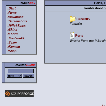
.:eMule
NAV
Ports, F
Troubleshootin
.:Start
.:News
.:Download
Firewalls
.:Screenshots
Firewalls
.:Hilfe&Tipps
.:Skins
.:Forum
Ports
.:Content-DB
Welche Ports wie fÃ¼r eM
.:Team
.:Kontakt
.:Shop
.:Seiten
Suche
Im