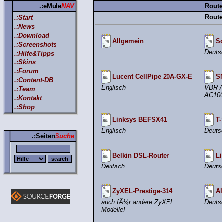
.:eMule
NAV
Route
Route
.:Start
.:News
.:Download
Allgemein
So
.:Screenshots
Deuts
.:Hilfe&Tipps
.:Skins
.:Forum
Lucent CellPipe 20A-GX-E
S
.:Content-DB
Englisch
VBR /
.:Team
AC10
.:Kontakt
.:Shop
Linksys BEFSX41
T
Englisch
Deuts
.:Seiten
Suche
Belkin DSL-Router
L
Deutsch
Deuts
ZyXEL-Prestige-314
Al
auch fÃ¼r andere ZyXEL
Deuts
Modelle!