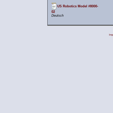
US Robotics Model #8000-
02
Deutsch
Im