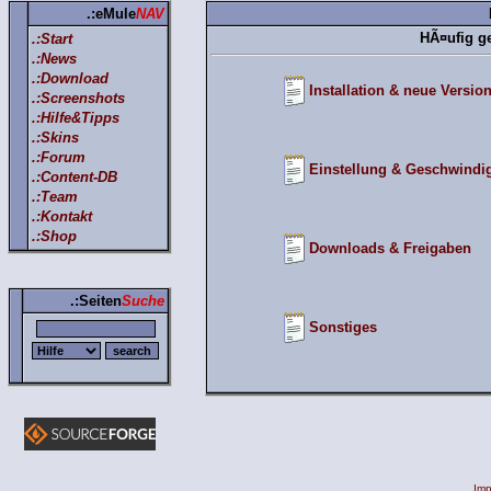
.:eMule
NAV
HÃ¤ufig ge
.:Start
.:News
.:Download
Installation & neue Versio
.:Screenshots
.:Hilfe&Tipps
.:Skins
.:Forum
Einstellung & Geschwindig
.:Content-DB
.:Team
.:Kontakt
.:Shop
Downloads & Freigaben
.:Seiten
Suche
Sonstiges
Im