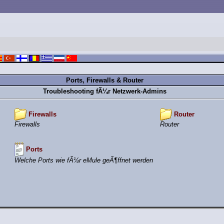
Ports, Firewalls & Router
Troubleshooting fÃ¼r Netzwerk-Admins
Firewalls
Router
Firewalls
Router
Ports
Welche Ports wie fÃ¼r eMule geÃ¶ffnet werden