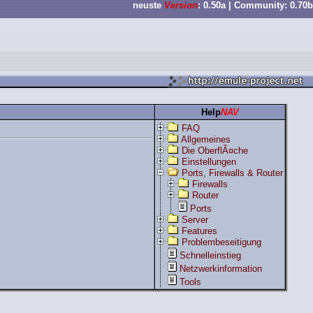
neuste
Version
: 0.50a | Community: 0.70b
Help
NAV
FAQ
Allgemeines
Die OberflÃ¤che
Einstellungen
Ports, Firewalls & Router
Firewalls
Router
Ports
Server
Features
Problembeseitigung
Schnelleinstieg
Netzwerkinformation
Tools