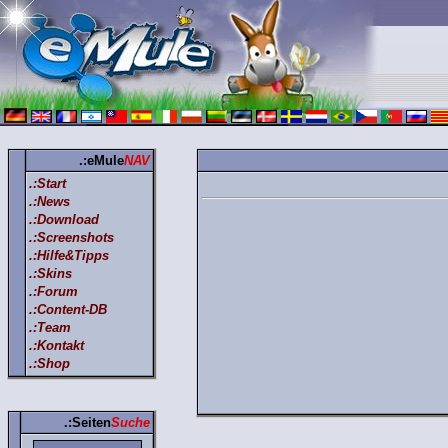
.:eMule
NAV
.:Start
.:News
.:Download
.:Screenshots
.:Hilfe&Tipps
.:Skins
.:Forum
.:Content-DB
.:Team
.:Kontakt
.:Shop
.:Seiten
Suche