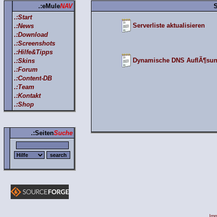
.:eMule
NAV
S
.:Start
Serverliste aktualisieren
.:News
.:Download
.:Screenshots
.:Hilfe&Tipps
Dynamische DNS AuflÃ¶su
.:Skins
.:Forum
.:Content-DB
.:Team
.:Kontakt
.:Shop
.:Seiten
Suche
Im