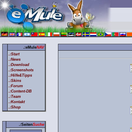
.:eMule
NAV
.:Start
.:News
.:Download
.:Screenshots
.:Hilfe&Tipps
.:Skins
.:Forum
.:Content-DB
.:Team
.:Kontakt
.:Shop
.:Seiten
Suche