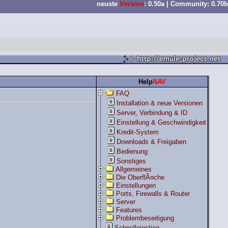
neuste
Version
: 0.50a | Community: 0.70b
Help
NAV
FAQ
Installation & neue Versionen
Server, Verbindung & ID
Einstellung & Geschwindigkeit
Kredit-System
Downloads & Freigaben
Bedienung
Sonstiges
Allgemeines
Die OberflÃ¤che
Einstellungen
Ports, Firewalls & Router
Server
Features
Problembeseitigung
Schnelleinstieg