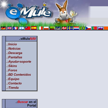
.:eMule
NAV
.:Inicio
.:Noticias
.:Descarga
.:Pantallas
.:Ayuda+soporte
.:Skins
.:Foros
.:BD Contenidos
.:Equipo
.:Contacto
.:Tienda
.:
Buscar
en el
Portal