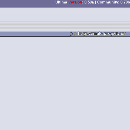
Última
Versión
: 0.50a | Community: 0.70b