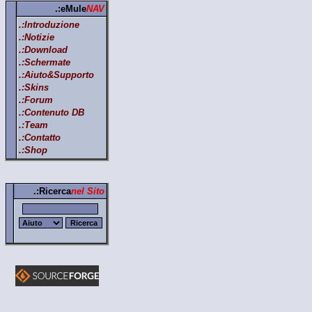
.:eMule
NAV
.:Introduzione
.:Notizie
.:Download
.:Schermate
.:Aiuto&Supporto
.:Skins
.:Forum
.:Contenuto DB
.:Team
.:Contatto
.:Shop
.:Ricerca
nel Sito