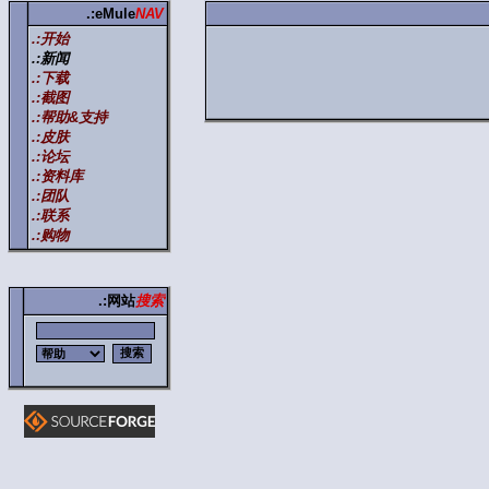
.:eMule
NAV
.:开始
.:新闻
.:下载
.:截图
.:帮助&支持
.:皮肤
.:论坛
.:资料库
.:团队
.:联系
.:购物
.:网站
搜索