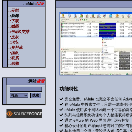
.:eMule
NAV
.:开始
.:新闻
.:下载
.:截图
.:帮助&支持
.:皮肤
.:论坛
.:资料库
.:团队
.:联系
.:购物
.:网站
搜索
功能特性
完全免费。eMule 也完全不含任何 Adwar
在 eMule 中搜索文件，只需一键或使
eMule 使用多个网络构建一个可靠的网络。（E
队列与信用系统确保每个人都能获得所
通过 eMule 的 Web 界面进行远程控制
精心设计的用户界面让您随时了解所有
与其他用户交流：无论是内置 IRC 客户