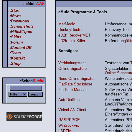
.:eMule
NAV
.:Start
eMule Programme & Tools
.:News
.:Download
MetMedic
Umfassende .me
.:Screenshots
DonkeyDoctor
Recovery Tool. 
.:Hilfe&Tipps
eD2k RecoverMET
Kommandozeilen 
.:Skins
eD2k Link Killer
Entfernt
ungült
.:Forum
.:Content-DB
Sonstiges:
.:Team
.:Kontakt
Verbindungstest
Testscript von
.:Shop
Online Signature
Signaturbilder 
Online Signatur
Neue Online Signatur
Weiterentwickl
.:Seiten
Suche
FlatRate Steckdose
Automatische W
FlatRate Manager
Software zur Wi
für diesen Tip
AutoDialRun
Auch ein Verbin
LordOfTheRing
VideoLAN Client
Alternativer Pl
Einstellungen -
RASPPPOE
Alternativer P
WinSockFix
Stellt durch de
LSPFix
Stellt durch de