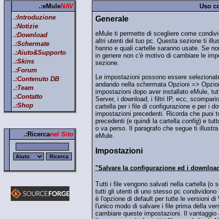
.:eMule
NAV
Uso c
.:Introduzione
Generale
.:Notizie
eMule ti permette di scegliere come condivi
.:Download
altri utenti del tuo pc. Questa sezione ti illu
.:Schermate
hanno e quali cartelle saranno usate. Se non
.:Aiuto&Supporto
in genere non c'è motivo di cambiare le impos
.:Skins
sezione.
.:Forum
Le impostazioni possono essere selezionate
.:Contenuto DB
andando nella schermata Opzioni => Opzio
.:Team
impostazioni dopo aver installato eMule, tutt
.:Contatto
Server, i download, i filtri IP, ecc, scompa
.:Shop
cartella per i file di configurazione e per i 
impostazioni precedenti. Ricorda che puoi t
precedenti (e quindi la cartella
config
) e tut
o va perso. Il paragrafo che segue ti illustra
.:Ricerca
nel Sito
eMule.
Impostazioni
"Salvare la configurazione ed i downloa
Tutti i file vengono salvati nella cartella (o 
tutti gli utenti di uno stesso pc condividon
è l'opzione di default per tutte le versioni 
l'unico modo di salvare i file prima della ve
cambiare queste impostazioni. Il vantaggio di