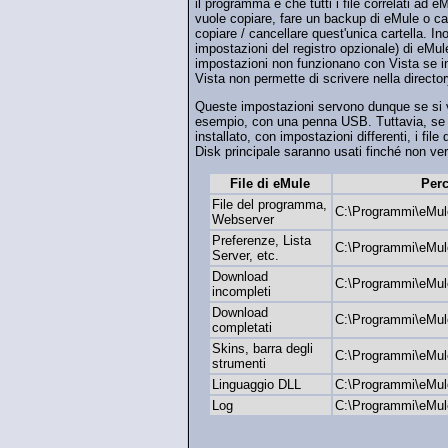
il programma è che tutti i file correlati ad 
vuole copiare, fare un backup di eMule o can
copiare / cancellare quest'unica cartella. Ino
impostazioni del registro opzionale) di eMul
impostazioni non funzionano con Vista se ins
Vista non permette di scrivere nella direct
Queste impostazioni servono dunque se si v
esempio, con una penna USB. Tuttavia, se i
installato, con impostazioni differenti, i file 
Disk principale saranno usati finché non ve
File di eMule
Perc
File del programma,
C:\Programmi\eMul
Webserver
Preferenze, Lista
C:\Programmi\eMul
Server, etc.
Download
C:\Programmi\eMu
incompleti
Download
C:\Programmi\eMul
completati
Skins, barra degli
C:\Programmi\eMul
strumenti
Linguaggio DLL
C:\Programmi\eMul
Log
C:\Programmi\eMul