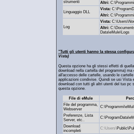
strumenti
Altri:
C:\Programmi
Vista:
C:\ProgramD
Linguaggio DLL
Altri:
C:\Programmi
Vista:
C:\Users\
No
Log
Altri:
C:\Documents
Data\eMule\Logs
"Tutti gli utenti hanno la stessa config
Vista)
Questa opzione ha gli stessi effetti di quella
download nella cartella del programma) ma e
all'accesso delle cartelle, usando le cartelle
applicazioni condivise. Quindi se usi Vista 
download con tutti gli altri utenti del tuo pc
questa opzione.
File di eMule
Perc
File del programma,
C:\Programmi\eMul
Webserver
Preferenze, Lista
C:\ProgramData\eM
Server, etc..
Download
C:\Users\
Public\Pu
incompleti