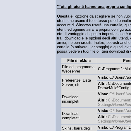
"Tutti gli utenti hanno una propria conf
Questa è l'opzione da scegliere se non vuoi 
utenti che usano il tuo stesso pc ed è inoltr
account di Windows userà una cartella, quin
utenti ed ognuno avrà la propria configurazion
etc. Il vantaggio di questa impostazione è 
tra i download e le opzioni degli altri utenti,
amici, i propri crediti. Inoltre, potresti anc
cartelle (o attivare il criptaggio) e quindi ev
possa vedere i tuoi file o i tuoi download di
File di eMule
Perc
File del programma,
C:\Programmi\eMul
Webserver
Vista:
C:\Users\
No
Preferenze, Lista
Altri:
C:\Documents
Server, etc..
Data\eMule\Config
Vista:
C:\Users\
No
Download
Altri:
C:\Document
incompleti
Settings\
NomeUten
Vista:
C:\Users\
No
Download
Altri:
C:\Document
completati
Settings\
NomeUten
Vista:
C:\ProgramD
Skins, barra degli