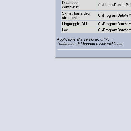
Download
C:\Users\
Public\Pu
completati
Skins, barra degli
C:\ProgramData\eM
strumenti
Linguaggio DLL
C:\ProgramData\eM
Log
C:\ProgramData\eM
Applicabile alla versione: 0.47c +
Traduzione di Miaaaao e AcKroNiC.net