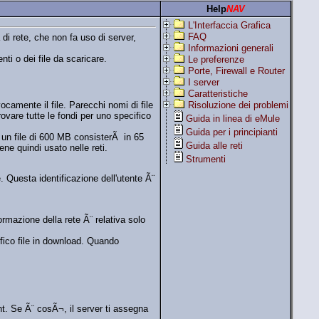
Help
NAV
L'Interfaccia Grafica
FAQ
di rete, che non fa uso di server,
Informazioni generali
ti o dei file da scaricare.
Le preferenze
Porte, Firewall e Router
I server
Caratteristiche
camente il file. Parecchi nomi di file
Risoluzione dei problemi
vare tutte le fondi per uno specifico
Guida in linea di eMule
Guida per i principianti
, un file di 600 MB consisterÃ in 65
Guida alle reti
ene quindi usato nelle reti.
Strumenti
 Questa identificazione dell'utente Ã¨
rmazione della rete Ã¨ relativa solo
ifico file in download. Quando
ient. Se Ã¨ cosÃ¬, il server ti assegna