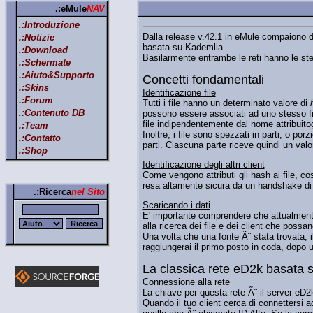
.:eMule
NAV
.:Introduzione
Dalla release v.42.1 in eMule compaiono du
.:Notizie
basata su Kademlia.
.:Download
Basilarmente entrambe le reti hanno le stes
.:Schermate
.:Aiuto&Supporto
Concetti fondamentali
.:Skins
Identificazione file
.:Forum
Tutti i file hanno un determinato valore di
.:Contenuto DB
possono essere associati ad uno stesso fil
file indipendentemente dal nome attribuito
.:Team
Inoltre, i file sono spezzati in parti, o p
.:Contatto
parti. Ciascuna parte riceve quindi un valor
.:Shop
Identificazione degli altri client
Come vengono attributi gli hash ai file, c
resa altamente sicura da un handshake di ch
.:Ricerca
nel Sito
Scaricando i dati
E' importante comprendere che attualmente 
alla ricerca dei file e dei client che possan
Una volta che una fonte Ã¨ stata trovata, i
raggiungerai il primo posto in coda, dopo u
La classica rete eD2k basata 
Connessione alla rete
La chiave per questa rete Ã¨ il server eD2
Quando il tuo client cerca di connettersi ad 