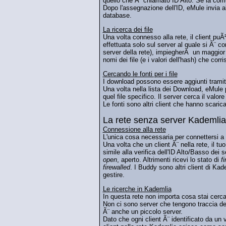
quello che Ã¨ chiamato ID Alto. Se la comu
Dopo l'assegnazione dell'ID, eMule invia al s
database.
La ricerca dei file
Una volta connesso alla rete, il client puÃ²
effettuata solo sul server al quale si Ã¨ co
server della rete), impiegherÃ un maggior t
nomi dei file (e i valori dell'hash) che cor
Cercando le fonti per i file
I download possono essere aggiunti tramite
Una volta nella lista dei Download, eMule pri
quel file specifico. Il server cerca il valo
Le fonti sono altri client che hanno scari
La rete senza server Kademlia
Connessione alla rete
L'unica cosa necessaria per connettersi a
Una volta che un client Ã¨ nella rete, il t
simile alla verifica dell'ID Alto/Basso dei
open
, aperto. Altrimenti ricevi lo stato di
f
firewalled
. I Buddy sono altri client di K
gestire.
Le ricerche in Kademlia
In questa rete non importa cosa stai cercand
Non ci sono server che tengono traccia dei 
Ã¨ anche un piccolo server.
Dato che ogni client Ã¨ identificato da un