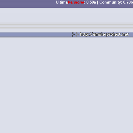
Ultima
Versione
: 0.50a | Community: 0.70b