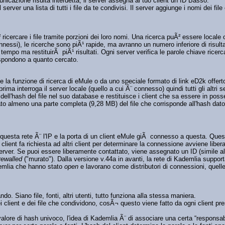
nicazione risulta interdetta, il server assegna al tuo client un ID Basso.
erver una lista di tutti i file da te condivisi. Il server aggiunge i nomi dei fil
 ricercare i file tramite porzioni dei loro nomi. Una ricerca puÃ² essere locale 
nnessi), le ricerche sono piÃ¹ rapide, ma avranno un numero inferiore di risultati
empo ma restituirÃ piÃ¹ risultati. Ogni server verifica le parole chiave ricerc
rispondono a quanto cercato.
 la funzione di ricerca di eMule o da uno speciale formato di link eD2k offert
ma interroga il server locale (quello a cui Ã¨ connesso) quindi tutti gli altri ser
re dell'hash del file nel suo database e restituisce i client che sa essere in poss
cato almeno una parte completa (9,28 MB) del file che corrisponde all'hash dato
 questa rete Ã¨ l'IP e la porta di un client eMule giÃ connesso a questa. Que
uo client fa richiesta ad altri client per determinare la connessione avviene li
 server. Se puoi essere liberamente contattato, viene assegnato un ID (simile all
irewalled
("murato"). Dalla versione v.44a in avanti, la rete di Kademlia suppor
ademlia che hanno stato
open
e lavorano come distributori di connessioni, quelle
o. Siano file, fonti, altri utenti, tutto funziona alla stessa maniera.
client e dei file che condividono, cosÃ¬ questo viene fatto da ogni client prese
 valore di hash univoco, l'idea di Kademlia Ã¨ di associare una certa “responsa