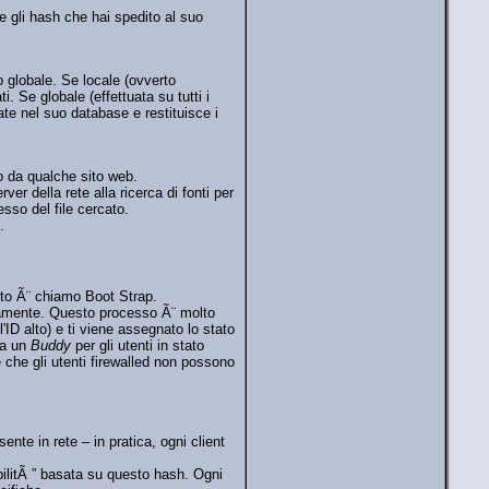
e e gli hash che hai spedito al suo
o globale. Se locale (ovverto
. Se globale (effettuata su tutti i
ate nel suo database e restituisce i
o da qualche sito web.
ver della rete alla ricerca di fonti per
esso del file cercato.
.
sto Ã¨ chiamo Boot Strap.
beramente. Questo processo Ã¨ molto
'ID alto) e ti viene assegnato lo stato
ta un
Buddy
per gli utenti in stato
 che gli utenti firewalled non possono
nte in rete – in pratica, ogni client
bilitÃ ” basata su questo hash. Ogni