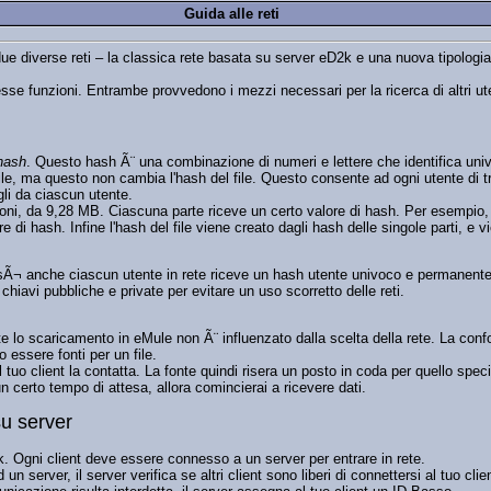
Guida alle reti
e diverse reti – la classica rete basata su server eD2k e una nuova tipologia 
se funzioni. Entrambe provvedono i mezzi necessari per la ricerca di altri uten
hash
. Questo hash Ã¨ una combinazione di numeri e lettere che identifica univo
e, ma questo non cambia l'hash del file. Questo consente ad ogni utente di tro
gli da ciascun utente.
orzioni, da 9,28 MB. Ciascuna parte riceve un certo valore di hash. Per esempio
e di hash. Infine l'hash del file viene creato dagli hash delle singole parti, e vi
osÃ¬ anche ciascun utente in rete riceve un hash utente univoco e permanente.
iavi pubbliche e private per evitare un uso scorretto delle reti.
lo scaricamento in eMule non Ã¨ influenzato dalla scelta della rete. La confo
o essere fonti per un file.
l tuo client la contatta. La fonte quindi risera un posto in coda per quello spec
n certo tempo di attesa, allora comincierai a ricevere dati.
su server
k. Ogni client deve essere connesso a un server per entrare in rete.
un server, il server verifica se altri client sono liberi di connettersi al tuo cl