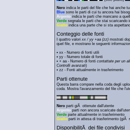
Nero
indica le parti del file che hai anche tu
Blue
sono le parti di cui tu ancora hai biso
Argento
indica le parti che mancano a quel
Verde
segnala le parti che stai scaricando
Giallo
indica una parte che si sta aspettand
Conteggio delle fonti
I quattro valori
xx / yy +aa (zz)
mostrati dopo
quel file, e mostrano le seguenti informazion
• xx - Numero di fonti utili
• yy - Numero totale di fonti
• + aa - Numero di fonti
contattate per un alt
Controlli avanzati
)
• zz - Fonti attualmente in trasferimento
Parti ottenute
Questa barra compare nella coda degli upload
coda. Mostra l'avanzamento del file che l'ut
Nero
parti giÃ ottenute dall'utente
A
rgento
parti non ancora scaricate dall'ute
Verde
parte attualmente in trasferimento
Giallo
parti in attesa di trasferimento (giÃ r
DisponibilitÃ dei file condivisi