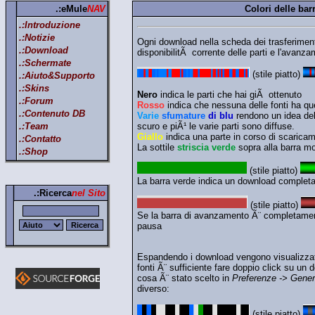
.:eMule
NAV
Colori delle bar
.:Introduzione
.:Notizie
Ogni download nella scheda dei trasferiment
.:Download
disponibilitÃ corrente delle parti e l'avanz
.:Schermate
(stile piatto)
.:Aiuto&Supporto
.:Skins
Nero
indica le parti che hai giÃ ottenuto
.:Forum
Rosso
indica che nessuna delle fonti ha quel
.:Contenuto DB
Varie
sfumature
di blu
rendono un idea della
scuro e piÃ¹ le varie parti sono diffuse.
.:Team
Giallo
indica una parte in corso di scarica
.:Contatto
La sottile
striscia verde
sopra alla barra mo
.:Shop
(stile piatto)
La barra verde indica un download completa
.:Ricerca
nel Sito
(stile piatto)
Se la barra di avanzamento Ã¨ completamente
pausa
Espandendo i download vengono visualizzate l
fonti Ã¨ sufficiente fare doppio click su un
cosa Ã¨ stato scelto in
Preferenze -> Gener
diverso:
(stile piatto)