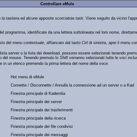
Controllare eMule
e la tastiera ed alcune apposite scorciatoie tasti. Viene seguito da vicino l'ap
 del programma, identificate da una lettera sottolineata nel loro nome, dirett
asto del
menu contestuale
, affiancato dal tasto
Ctrl
di sinistra, apre il menu co
 lista server o la lista dei download, possono essere selezionati tenendo premu
stro del mouse. Tenendo premuto lo
Shift
verranno selezionati tutte le voci inclu
e in un elenco premendo la prima lettera del nome della voce.
Hot menu di eMule
Connette / Disconnette / Annulla la connessione ad un server o a Kad
Finestra principale di Kademlia
Finestra principale dei server
Finestra principale dei trasferimenti
Finestra principale della ricerca
Finestra principale dei file condivisi
Finestra principale dei messaggi