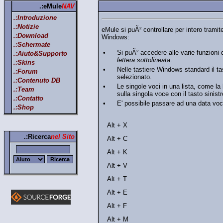
.:eMule
NAV
.:Introduzione
.:Notizie
eMule si puÃ² controllare per intero tramit
.:Download
Windows:
.:Schermate
•
Si puÃ² accedere alle varie funzioni
.:Aiuto&Supporto
lettera sottolineata
.
.:Skins
•
Nelle tastiere Windows standard il t
.:Forum
selezionato.
.:Contenuto DB
•
Le singole voci in una lista, come la
.:Team
sulla singola voce con il tasto sini
.:Contatto
•
E' possibile passare ad una data voc
.:Shop
Alt + X
.:Ricerca
nel Sito
Alt + C
Alt + K
Alt + V
Alt + T
Alt + E
Alt + F
Alt + M