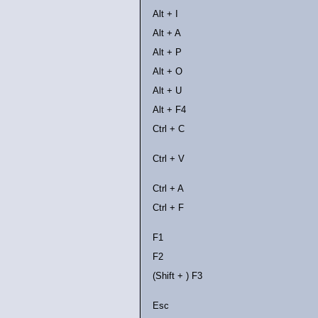
Alt + I
Alt + A
Alt + P
Alt + O
Alt + U
Alt + F4
Ctrl + C
Ctrl + V
Ctrl + A
Ctrl + F
F1
F2
(Shift + ) F3
Esc