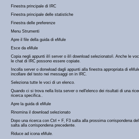
Finestra principale di IRC
Finestra principale delle statistiche
Finestra delle preferenze
Menu Strumenti
Apre il file della guida di eMule
Esce da eMule
Copia negli appunti il/i server o il/i download selezionato/i. Anche le voc
le chat di IRC possono essere copiate.
Incolla server o donwload dagli appunti alla finestra appropriata di eMu
incollare del testo nei messaggi on in IRC.
Seleziona tutte le voci di un elenco.
Quando ci si trova nella lista server o nell'elenco dei risultati di una ric
ricerca specifica..
Apre la guida di eMule
Rinomina il download selezionato
Dopo una ricerca con Ctrl + F, F3 salta alla prossima corrispondena del
salta alla corrispondena precedente.
Riduce ad icona eMule.