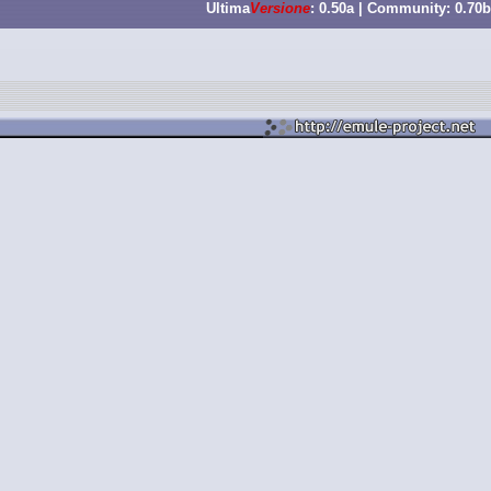
Ultima
Versione
: 0.50a | Community: 0.70b