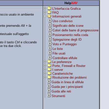
Help
NAV
L'Interfaccia Grafica
FAQ
proccio usato in ambiente
Informazioni generali
Uso condiviso
Significato delle icone
amente premendo
Alt + la
Colori delle barre di progressione
ntestuale sull'oggetto
Posionamento nella coda
Spiegazione degli ID
to il tasto
Ctrl
e cliccando
Voto e Punteggio
se tra due click.
Le liste
File usati
Controllare eMule
Le preferenze
Porte, Firewall e Router
I server
Caratteristiche
Risoluzione dei problemi
Guida in linea di eMule
Guida per i principianti
Guida alle reti
Strumenti