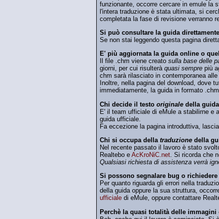
funzionante, occorre cercare in emule la s
l'intera traduzione è stata ultimata, si c
completata la fase di revisione verranno re
Si può consultare la guida direttamente
Se non stai leggendo questa pagina dirett
E' più aggiornata la guida online o quel
Il file .chm viene creato
sulla base delle p
giorni, per cui risulterà
quasi sempre
più ag
chm sarà rilasciato in contemporanea alle 
Inoltre, nella pagina del download, dove tut
immediatamente, la guida in formato .ch
Chi decide il testo
originale
della guida
E' il team ufficiale di eMule a stabilirne e 
guida ufficiale.
Fa eccezione la pagina introduttiva, lasciat
Chi si occupa della
traduzione
della gu
Nel recente passato il lavoro è stato svolt
Realtebo e
AcKroNiC.net
. Si ricorda che n
Qualsiasi richiesta di assistenza verrà ign
Si possono segnalare bug o richiedere 
Per quanto riguarda gli errori nella traduzi
della guida oppure la sua struttura, occorr
ufficiale
di eMule, oppure contattare Realte
Perchè la quasi totalità delle immagini