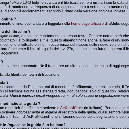
tringa "eMule 1040 help" e scaricare il file (sarà sempre un .rar) con la data 
ercherà di mantenere la frequenza di un aggiornamento a settimana o meno nel p
si disponibili aggiornamenti secondo il ritmo della versione originale inglese.
 online ?
amente online, puoi andare a leggerla nella
home page ufficiale
di eMule, segu
la del file .chm ?
agine online
, e contiene esattamente lo stesso testo. Occorre notare però che i
giornato il sito rispetto al file; questo almeno finchè anche la fase di revision
modifiche effettuate online, in occorrenza del rilascio delle nuove versioni d
tora è presente il link alla guida della v .27a, nel prossimo futuro conterrà il l
m
aggiornata
.
 ?
a scriverne il contenuto. Ne il traduttore ne altri hanno il consenso di aggiungere
a alla libertà dei team di traduzione.
ida ?
o unicamente da Realtebo, cui di recente si è affiancato, per collaborarlo, il 
on si fornisce alcuna assistenza diretta, occupandosi solo di questioni relative
orata. Questi indirizzi email vengono forniti al solo scopo di segnalazioni inere
modifiche alla guida ?
one o nei link è sufficiente scrivere a
AcKroNiC.net
(in italiano). Per quel che r
e scrivere
rigorosamente in inglese
al redattore della guida, quasi sempre Monk,
bo e il Team di AcKroNiC.net, che si faranno carico della segnalazione con re
 è in
inglese
se la guida è in italiano?