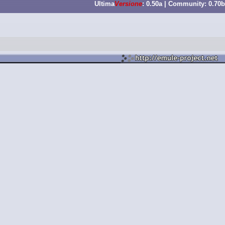
Ultima
Versione
: 0.50a | Community: 0.70b