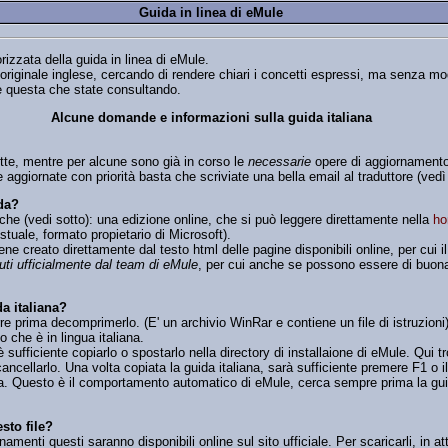
Guida in linea di eMule
rizzata della guida in linea di eMule.
originale inglese, cercando di rendere chiari i concetti espressi, ma senza modi
 è questa che state consultando.
Alcune domande e informazioni sulla guida italiana
tte, mentre per alcune sono già in corso le
necessarie
opere di aggiornamento
aggiornate con priorità basta che scriviate una bella email al traduttore (vedì 
da?
che (vedi sotto): una edizione online, che si può leggere direttamente nella
ho
stuale, formato propietario di Microsoft).
ne creato direttamente dal testo html delle pagine disponibili online, per cui il
uti ufficialmente dal team di eMule
, per cui anche se possono essere di buon
da italiana?
e prima decomprimerlo. (E' un archivio WinRar e contiene un file di istruzioni).
 che è in lingua italiana.
 sufficiente copiarlo o spostarlo nella directory di installaione di eMule. Qui tr
ncellarlo. Una volta copiata la guida italiana, sarà sufficiente premere F1 o i
na. Questo è il comportamento automatico di eMule, cerca sempre prima la guida
sto file?
menti questi saranno disponibili online sul sito ufficiale. Per scaricarli, in atte