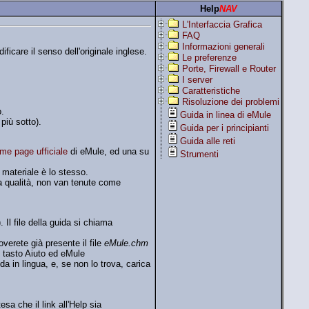
Help
NAV
L'Interfaccia Grafica
FAQ
Informazioni generali
ficare il senso dell'originale inglese.
Le preferenze
Porte, Firewall e Router
I server
Caratteristiche
Risoluzione dei problemi
.
Guida in linea di eMule
più sotto).
Guida per i principianti
Guida alle reti
me page ufficiale
di eMule, ed una su
Strumenti
 materiale è lo stesso.
a qualità, non van tenute come
 Il file della guida si chiama
overete già presente il file
eMule.chm
l tasto Aiuto ed eMule
 in lingua, e, se non lo trova, carica
sa che il link all'Help sia