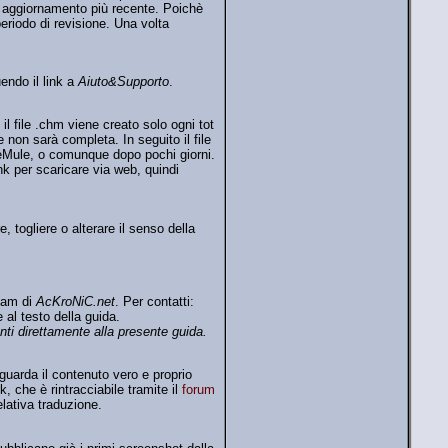
di aggiornamento più recente. Poichè
eriodo di revisione. Una volta
endo il link a
Aiuto&Supporto
.
l file .chm viene creato solo ogni tot
e non sarà completa. In seguito il file
i eMule, o comunque dopo pochi giorni.
ink per scaricare via web, quindi
, togliere o alterare il senso della
Team di
AcKroNiC.net
. Per contatti:
 al testo della guida.
nti direttamente alla presente guida.
iguarda il contenuto vero e proprio
 che è rintracciabile tramite il
forum
lativa traduzione.