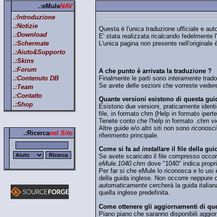
.:eMule
NAV
.:Introduzione
.:Notizie
Questa è l'unica traduzione ufficiale e auto
.:Download
E' stata realizzata ricalcando fedelmente l'
L'unica pagina non presente nell'originale
.:Schermate
.:Aiuto&Supporto
.:Skins
.:Forum
A che punto è arrivata la traduzione ?
Finalmente le parti sono
interamente
trado
.:Contenuto DB
Se avete delle sezioni che vorreste vedere 
.:Team
.:Contatto
Quante versioni esistono di questa gui
.:Shop
Esistono due versioni, praticamente identi
file, in formato chm (Help in formato iperte
Tenete conto che l'help in formato .chm vie
Altre guide e/o altri siti non sono
riconosci
.:Ricerca
nel Sito
riferimento principale.
Come si fa ad
installare
il file della gui
Se avete scaricato il file compresso occorr
eMule.1040.chm
dove "1040" indica proprio
Per far si che eMule lo riconosca e lo usi è
della guida inglese. Non occorre neppure ca
automaticamente
cercherà la guida italia
quella inglese predefinita.
Come ottenere gli aggiornamenti di que
Piano piano che saranno disponibili aggiorna