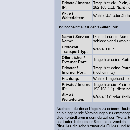
Private / Interne
Trage hier die IP ein
IP:
192.168.1.1). Nicht nö
Aktiv /
Wähle "Ja" oder ähnli
Weiterleiten:
Und nocheinmal für den zweiten Port:
Name / Service
Dies ist nur ein Name 
Name:
schlage vor du wähls
Protokoll /
Wähle "UDP"
Transport Typ:
Öffentlicher /
Trage hier deine Port
Externer Port:
Privater /
Trage hier deine Port
Interner Port:
(nocheinmal)
Richtung:
Wähle "Eingehend" o
Private / Interne
Trage hier die IP ein
IP:
192.168.1.1). Nicht nö
Aktiv /
Wähle "Ja" oder ähnli
Weiterleiten:
Nachdem du diese Regeln zu deinem Router /
sein eingehende Verbindungen zu empfange
dies kontrollieren indem du auf den "Ports 
hast oder Teile dieser Seite nicht verstehs
Bitte lies dir jedoch zuvor die Guides und 