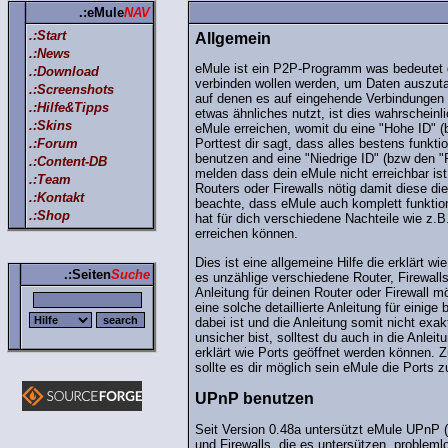
.:eMule
NAV
.:Start
Allgemein
.:News
eMule ist ein P2P-Programm was bedeutet 
.:Download
verbinden wollen werden, um Daten auszut
.:Screenshots
auf denen es auf eingehende Verbindungen w
.:Hilfe&Tipps
etwas ähnliches nutzt, ist dies wahrschein
.:Skins
eMule erreichen, womit du eine "Hohe ID" 
.:Forum
Porttest dir sagt, dass alles bestens funktio
benutzen and eine "Niedrige ID" (bzw den "
.:Content-DB
melden dass dein eMule nicht erreichbar ist
.:Team
Routers oder Firewalls nötig damit diese di
.:Kontakt
beachte, dass eMule auch komplett funktioni
.:Shop
hat für dich verschiedene Nachteile wie z.
erreichen können.
Dies ist eine allgemeine Hilfe die erklärt w
.:Seiten
Suche
es unzählige verschiedene Router, Firewalls 
Anleitung für deinen Router oder Firewall mög
eine solche detaillierte Anleitung für einig
dabei ist und die Anleitung somit nicht exak
unsicher bist, solltest du auch in die Anlei
erklärt wie Ports geöffnet werden können. 
sollte es dir möglich sein eMule die Ports z
UPnP benutzen
Seit Version 0.48a untersützt eMule UPnP (
und Firewalls, die es untersützen, problemlo