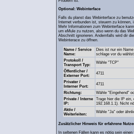
Problem ist.
Optional: Webinterface
Falls du planst das Webinterface zu benut
Internet verbunden ist, steuern zu können, i
Mehr Informationen zum Webinterface kan
um eMule zu nutzen, also wenn du das Webi
Abschnitt ignorieren. Andernfalls wird dir d
Webinterace zu öffnen.
Name / Service
Dies ist nur ein Name 
Name:
schlage vor du wähls
Protokoll /
Wähle "TCP"
Transport Typ:
Öffentlicher /
4711
Externer Port:
Privater /
4711
Interner Port:
Richtung:
Wähle "Eingehend" o
Private / Interne
Trage hier die IP ein
IP:
192.168.1.1). Nicht nö
Aktiv /
Wähle "Ja" oder ähnli
Weiterleiten:
Zusätzlicher Hinweis für erfahrene Nutze
In seltenen Fällen kann es nötig sein einen