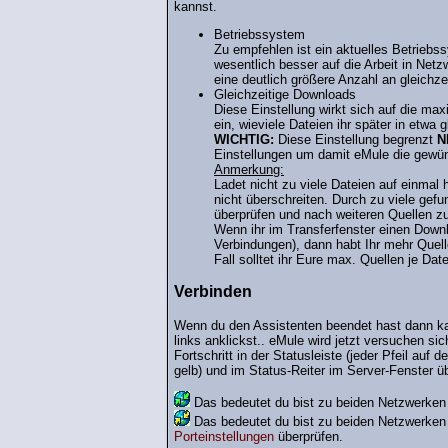
kannst.
Betriebssystem
Zu empfehlen ist ein aktuelles Betrie
wesentlich besser auf die Arbeit in Net
eine deutlich größere Anzahl an gleich
Gleichzeitige Downloads
Diese Einstellung wirkt sich auf die max
ein, wieviele Dateien ihr später in etwa g
WICHTIG:
Diese Einstellung begrenzt
N
Einstellungen um damit eMule die gewün
Anmerkung:
Ladet nicht zu viele Dateien auf einmal 
nicht überschreiten. Durch zu viele gef
überprüfen und nach weiteren Quellen zu
Wenn ihr im Transferfenster einen Downl
Verbindungen), dann habt Ihr mehr Quell
Fall solltet ihr Eure max. Quellen je Dat
Verbinden
Wenn du den Assistenten beendet hast dann k
links anklickst.. eMule wird jetzt versuchen 
Fortschritt in der Statusleiste (jeder Pfeil auf
gelb) und im Status-Reiter im Server-Fenster ü
Das bedeutet du bist zu beiden Netzwerken m
Das bedeutet du bist zu beiden Netzwerken m
Porteinstellungen
überprüfen.