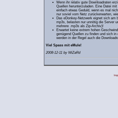
Wenn ihr relativ gute Downloadraten erzie
Quellen herunterzuladen. Eine Datei mit
einfach etwas Geduld, wenn es mal nicht
nur soviel vom Netz zurückerwarten, wie 
Das eDonkey-Netzwerk eignet sich am be
mp3s, belasten nur unnötig die Server u
mehrere .mp3s als Zip-Archiv)!
Erwartet keine extrem hohen Geschwindi
genügend Quellen zu finden und sich in 
werden in der Regel auch die Downloadr
Viel Spass mit eMule!
2008-12-11 by WiZaRd
Im