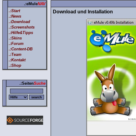
.:eMule
NAV
.:Start
Download und Installation
.:News
.:Download
.:Screenshots
.:Hilfe&Tipps
.:Skins
.:Forum
.:Content-DB
.:Team
.:Kontakt
.:Shop
.:Seiten
Suche